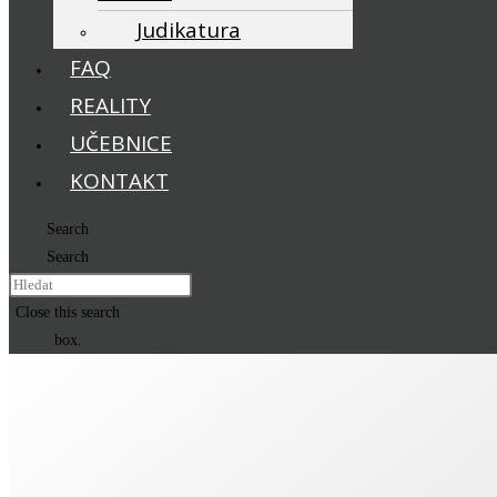
Judikatura
FAQ
REALITY
UČEBNICE
KONTAKT
Search
Search
Close this search
box.