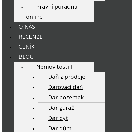
Právní poradna
online
O NÁS
RECENZE
CENÍK
BLOG
Nemovitosti I
Daň z prodeje
Darovací daň
Dar pozemek
Dar garáž
Dar byt
Dar dům