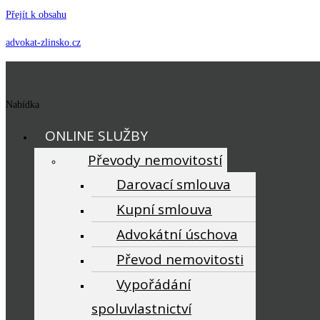
Přejít k obsahu
advokat-zlinsko.cz
Nabídka
ONLINE SLUŽBY
Převody nemovitostí
Darovací smlouva
Kupní smlouva
Advokátní úschova
Převod nemovitosti
Vypořádání
spoluvlastnictví