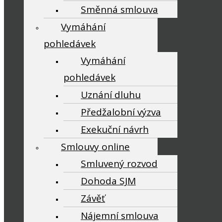
Směnná smlouva
Vymáhání
pohledávek
Vymáhání
pohledávek
Uznání dluhu
Předžalobní výzva
Exekuční návrh
Smlouvy online
Smluvený rozvod
Dohoda SJM
Závěť
Nájemní smlouva