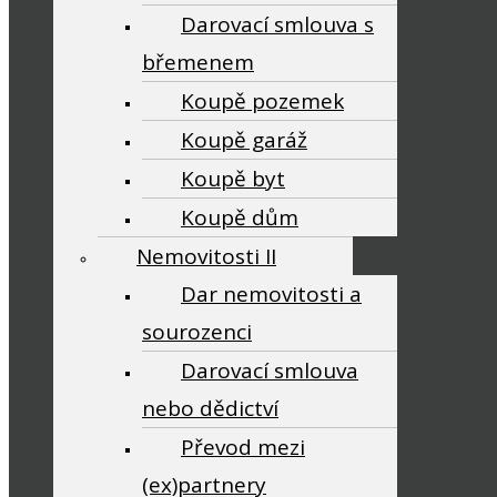
Darovací smlouva s
břemenem
Koupě pozemek
Koupě garáž
Koupě byt
Koupě dům
Nemovitosti II
Dar nemovitosti a
sourozenci
Darovací smlouva
nebo dědictví
Převod mezi
(ex)partnery