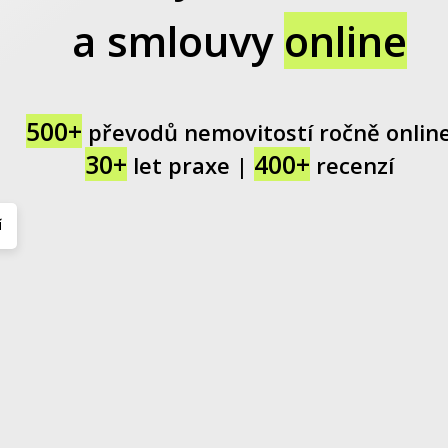
a smlouvy
online
500+
převodů nemovitostí ročně onlin
30+
400+
let praxe |
recenzí
í