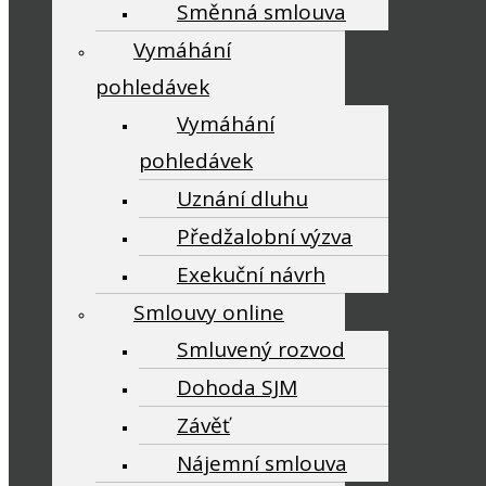
Směnná smlouva
Vymáhání
pohledávek
Vymáhání
pohledávek
Uznání dluhu
Předžalobní výzva
Exekuční návrh
Smlouvy online
Smluvený rozvod
Dohoda SJM
Závěť
Nájemní smlouva