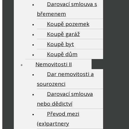
Darovací smlouva s
břemenem
Koupě pozemek
Koupě garáž
Koupě byt
Koupě dům
Nemovitosti II
Dar nemovitosti a
sourozenci
Darovací smlouva
nebo dědictví
Převod mezi
(ex)partnery