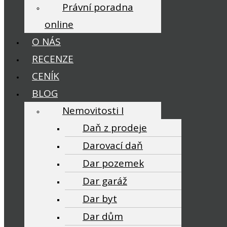
Právní poradna
online
O NÁS
RECENZE
CENÍK
BLOG
Nemovitosti I
Daň z prodeje
Darovací daň
Dar pozemek
Dar garáž
Dar byt
Dar dům