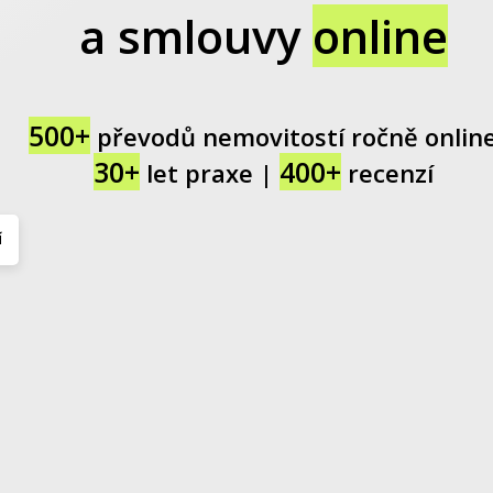
a smlouvy
online
500+
převodů nemovitostí ročně onlin
30+
400+
let praxe |
recenzí
í