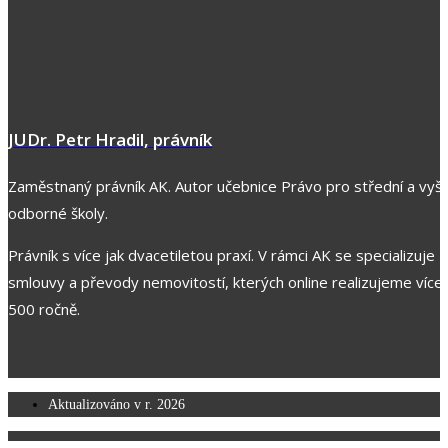
JUDr. Petr Hradil, právník
Zaměstnaný právník AK. Autor učebnice Právo pro střední a vyšš
odborné školy.
Právník s více jak dvacetiletou praxí. V rámci AK se specializuje z
smlouvy a převody nemovitostí, kterých online realizujeme více 
500 ročně.
Aktualizováno v r.
2026