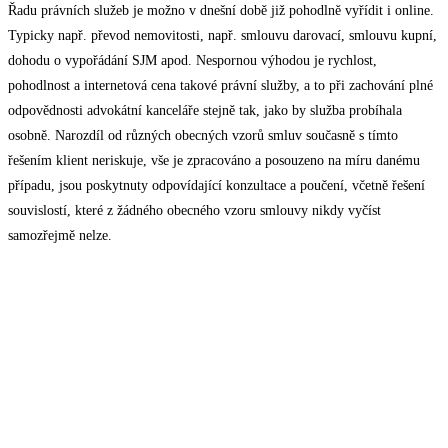
Řadu právních služeb je možno v dnešní době již pohodlně vyřídit i online.
Typicky např. převod nemovitosti, např. smlouvu darovací, smlouvu kupní,
dohodu o vypořádání SJM apod. Nespornou výhodou je rychlost,
pohodlnost a internetová cena takové právní služby, a to při zachování plné
odpovědnosti advokátní kanceláře stejně tak, jako by služba probíhala
osobně. Narozdíl od různých obecných vzorů smluv současně s tímto
řešením klient neriskuje, vše je zpracováno a posouzeno na míru danému
případu, jsou poskytnuty odpovídající konzultace a poučení, včetně řešení
souvislostí, které z žádného obecného vzoru smlouvy nikdy vyčíst
samozřejmě nelze.