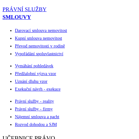
PRÁVNÍ SLUŽBY
SMLOUVY
Darovací smlouva nemovitost
Kupní smlouva nemovitost
Převod nemovitosti v rodině
Vypořádání spoluvlastnictví
Vymáhání pohledávek
Předžalobní výzva vzor
Uznání dluhu vzor
Exekuční návrh - exekuce
Právní služby - reality
Právní služby - firmy
Nájemní smlouva a pacht
Rozvod dohodou a SJM
UČEBNICE PRÁVO