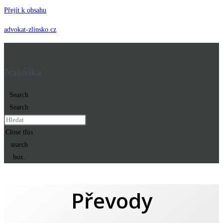
Přejít k obsahu
advokat-zlinsko.cz
Nabídka
Search
Search
Close this
search
box.
Převody