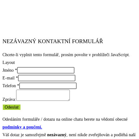
NEZÁVAZNÝ KONTAKTNÍ FORMULÁŘ
Chcete-li vyplnit tento formulář, prosím povolte v prohlížeči JavaScript.
Layout
Jméno
*
E-mail
*
Telefon
*
Zpráva:
Odeslat
Odesláním formuláře / dotazu na online chatu berete na vědomí obecné
podmínky a poučení.
Váš dotaz je samozřejmě
nezávazný
, není nikde zveřejňován a podléhá naší