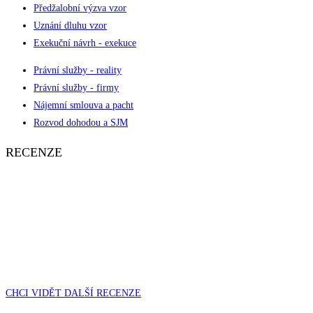
Předžalobní výzva vzor
Uznání dluhu vzor
Exekuční návrh - exekuce
Právní služby - reality
Právní služby - firmy
Nájemní smlouva a pacht
Rozvod dohodou a SJM
RECENZE
CHCI VIDĚT DALŠÍ RECENZE