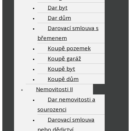
Dar byt
Dar dům
Darovací smlouva s
břemenem
Koupě pozemek
Koupě garáž
Koupě byt
Koupě dům
Nemovitosti II
Dar nemovitosti a
sourozenci
Darovací smlouva
nebo dědictví