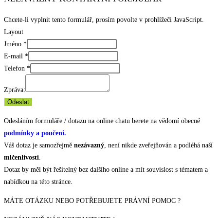
Chcete-li vyplnit tento formulář, prosím povolte v prohlížeči JavaScript.
Layout
Jméno
*
E-mail
*
Telefon
*
Zpráva:
Odeslat
Odesláním formuláře / dotazu na online chatu berete na vědomí obecné
podmínky a poučení.
Váš dotaz je samozřejmě
nezávazný
, není nikde zveřejňován a podléhá naší
mlčenlivosti
.
Dotaz by měl být řešitelný bez dalšího online a mít souvislost s tématem a
nabídkou na této stránce.
MÁTE OTÁZKU NEBO POTŘEBUJETE PRÁVNÍ POMOC ?