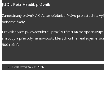
JUDr. Petr Hradil, právník
Zaměstnaný právník AK. Autor učebnice Právo pro střední a vyšš
odborné školy.
Právník s více jak dvacetiletou praxí. V rámci AK se specializuje z
smlouvy a převody nemovitostí, kterých online realizujeme více 
500 ročně.
Aktualizováno v r.
2026