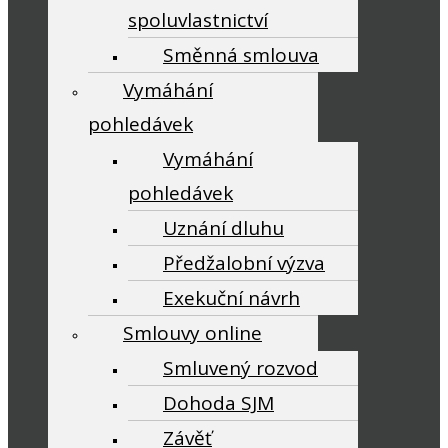
spoluvlastnictví
Směnná smlouva
Vymáhání
pohledávek
Vymáhání
pohledávek
Uznání dluhu
Předžalobní výzva
Exekuční návrh
Smlouvy online
Smluvený rozvod
Dohoda SJM
Závěť