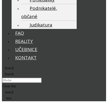
Podnikatelé,
občané
Judikatura
FAQ
REALITY
UČEBNICE
KONTAKT
Search
Search
Close this
search
box.