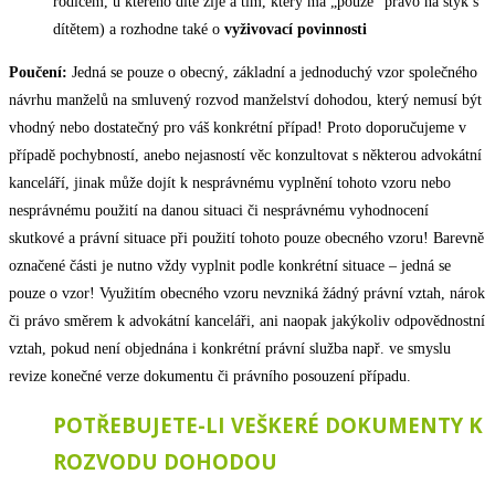
rodičem, u kterého dítě žije a tím, který má „pouze“ právo na styk s
dítětem) a rozhodne také o
vyživovací povinnosti
Poučení:
Jedná se pouze o obecný, základní a jednoduchý vzor společného
návrhu manželů na smluvený rozvod manželství dohodou, který nemusí být
vhodný nebo dostatečný pro váš konkrétní případ! Proto doporučujeme v
případě pochybností, anebo nejasností věc konzultovat s některou advokátní
kanceláří, jinak může dojít k nesprávnému vyplnění tohoto vzoru nebo
nesprávnému použití na danou situaci či nesprávnému vyhodnocení
skutkové a právní situace při použití tohoto pouze obecného vzoru! Barevně
označené části je nutno vždy vyplnit podle konkrétní situace – jedná se
pouze o vzor! Využitím obecného vzoru nevzniká žádný právní vztah, nárok
či právo směrem k advokátní kanceláři, ani naopak jakýkoliv odpovědnostní
vztah, pokud není objednána i konkrétní právní služba např. ve smyslu
revize konečné verze dokumentu či právního posouzení případu.
POTŘEBUJETE-LI VEŠKERÉ DOKUMENTY K
ROZVODU DOHODOU