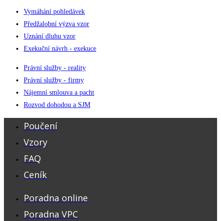
Vymáhání pohledávek
Předžalobní výzva vzor
Uznání dluhu vzor
Exekuční návrh - exekuce
Právní služby - reality
Právní služby - firmy
Nájemní smlouva a pacht
Rozvod dohodou a SJM
Poučení
Vzory
FAQ
Ceník
Poradna online
Poradna VPC