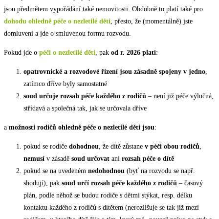
jsou předmětem vypořádání také nemovitosti. Obdobně to platí také pro
dohodu ohledně péče o nezletilé děti
, přesto, že (momentálně) jste
domluveni a jde o smluvenou formu rozvodu.
Pokud jde o
péči o nezletilé děti
, pak
od r. 2026 platí
:
opatrovnické a rozvodové řízení jsou zásadně spojeny v jedno
,
zatímco dříve byly samostatné
soud určuje rozsah péče každého z rodičů
– není již péče výlučná,
střídavá a společná tak, jak se určovala dříve
a
možnosti rodičů ohledně péče o nezletilé děti jsou
:
pokud se rodiče
dohodnou
, že dítě zůstane
v péči obou rodičů
,
nemusí
v zásadě
soud určovat
ani
rozsah péče o dítě
pokud se na uvedeném
nedohodnou
(byť na rozvodu se např.
shodují), pak
soud určí rozsah péče každého z rodičů
– časový
plán, podle něhož se budou rodiče s dětmi stýkat, resp. délku
kontaktu každého z rodičů s dítětem (nerozlišuje se tak již mezi