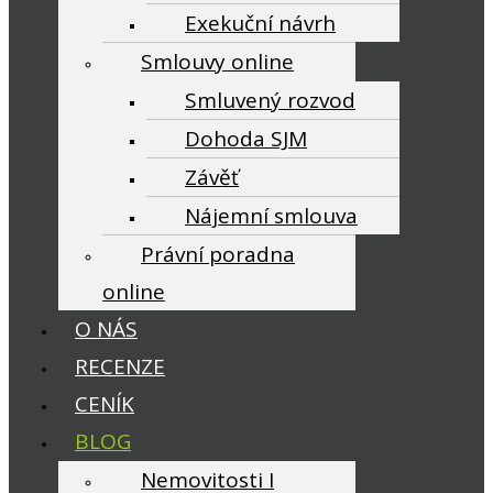
Exekuční návrh
Smlouvy online
Smluvený rozvod
Dohoda SJM
Závěť
Nájemní smlouva
Právní poradna
online
O NÁS
RECENZE
CENÍK
BLOG
Nemovitosti I