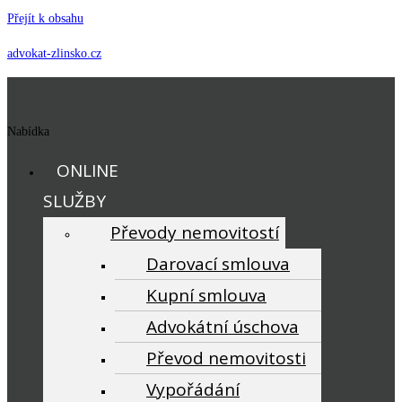
Přejít k obsahu
advokat-zlinsko.cz
Nabídka
ONLINE
SLUŽBY
Převody nemovitostí
Darovací smlouva
Kupní smlouva
Advokátní úschova
Převod nemovitosti
Vypořádání