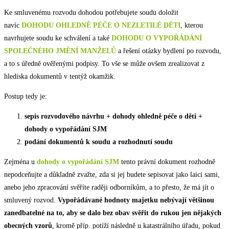
Ke smluvenému rozvodu dohodou potřebujete soudu doložit
navíc
DOHODU OHLEDNĚ PÉČE O NEZLETILÉ DĚTI
, kterou
navrhujete soudu ke schválení a také
DOHODU O VYPOŘÁDÁNÍ
SPOLEČNÉHO JMĚNÍ MANŽELŮ
a řešení otázky bydlení po rozvodu,
a to s úředně ověřenými podpisy. To vše se může ovšem zrealizovat z
hlediska dokumentů v tentýž okamžik.
Postup tedy je:
sepis rozvodového návrhu + dohody ohledně péče o děti +
dohody o vypořádání SJM
podání dokumentů k soudu a rozhodnutí soudu
Zejména u
dohody o vypořádání SJM
tento právní dokument rozhodně
nepodceňujte a důkladně zvažte, zda si jej budete sepisovat jako laici sami,
anebo jeho zpracování svěříte raději odborníkům, a to přesto, že má jít o
smluvený rozvod.
Vypořádávané hodnoty majetku nebývají většinou
zanedbatelné na to, aby se dalo bez obav svěřit do rukou jen nějakých
obecných vzorů
, kromě příp. potíží následně u katastrálního úřadu, pokud