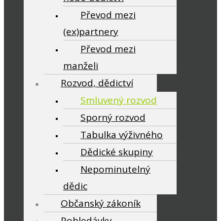
Převod mezi
(ex)partnery
Převod mezi
manželi
Rozvod, dědictví
Smluvený rozvod
Sporný rozvod
Tabulka výživného
Dědické skupiny
Nepominutelný
dědic
Občanský zákoník
Pohledávky