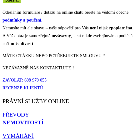
Odeslat
Odesláním formuláře / dotazu na online chatu berete na vědomí obecné
podmínky a poučení.
Nemusíte mít ale obavu – naše odpověď pro Vás
není
nijak
zpoplatněna
.
A Váš dotaz je samozřejmě
nezávazný
, není nikde zveřejňován a podléhá
naší
mlčenlivosti
.
MÁTE OTÁZKU NEBO POTŘEBUJETE SMLOUVU ?
NEZÁVAZNĚ NÁS KONTAKTUJTE !
ZAVOLAT: 608 979 055
RECENZE KLIENTŮ
PRÁVNÍ SLUŽBY ONLINE
PŘEVODY
NEMOVITOSTÍ
VYMÁHÁNÍ