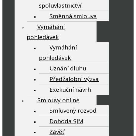
spoluvlastnictví
Směnná smlouva
Vymáhání
pohledávek
Vymáhání
pohledávek
Uznání dluhu
Předžalobní výzva
Exekuční návrh
Smlouvy online
Smluvený rozvod
Dohoda SJM
Závěť