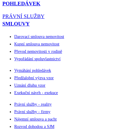
POHLEDÁVEK
PRÁVNÍ SLUŽBY
SMLOUVY
Darovací smlouva nemovitost
Kupní smlouva nemovitost
Převod nemovitosti v rodině
Vypořádání spoluvlastnictví
Vymáhání pohledávek
Předžalobní výzva vzor
Uznání dluhu vzor
Exekuční návrh - exekuce
Právní služby - reality
Právní služby - firmy
Nájemní smlouva a pacht
Rozvod dohodou a SJM