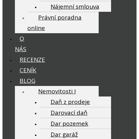
Nájemní smlouva
Právní poradna
online
O
NÁS
RECENZE
CENÍK
BLOG
Nemovitosti I
Daň z prodeje
Darovací daň
Dar pozemek
Dar garáž