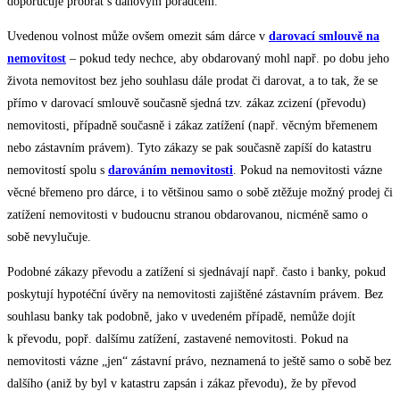
doporučuje probrat s daňovým poradcem.
Uvedenou volnost může ovšem omezit sám dárce v
darovací smlouvě na
nemovitost
– pokud tedy nechce, aby obdarovaný mohl např. po dobu jeho
života nemovitost bez jeho souhlasu dále prodat či darovat, a to tak, že se
přímo v darovací smlouvě současně sjedná tzv. zákaz zcizení (převodu)
nemovitosti, případně současně i zákaz zatížení (např. věcným břemenem
nebo zástavním právem). Tyto zákazy se pak současně zapíší do katastru
nemovitostí spolu s
darováním nemovitosti
. Pokud na nemovitosti vázne
věcné břemeno pro dárce, i to většinou samo o sobě ztěžuje možný prodej či
zatížení nemovitosti v budoucnu stranou obdarovanou, nicméně samo o
sobě nevylučuje.
Podobné zákazy převodu a zatížení si sjednávají např. často i banky, pokud
poskytují hypotéční úvěry na nemovitosti zajištěné zástavním právem. Bez
souhlasu banky tak podobně, jako v uvedeném případě, nemůže dojít
k převodu, popř. dalšímu zatížení, zastavené nemovitosti. Pokud na
nemovitosti vázne „jen“ zástavní právo, neznamená to ještě samo o sobě bez
dalšího (aniž by byl v katastru zapsán i zákaz převodu), že by převod