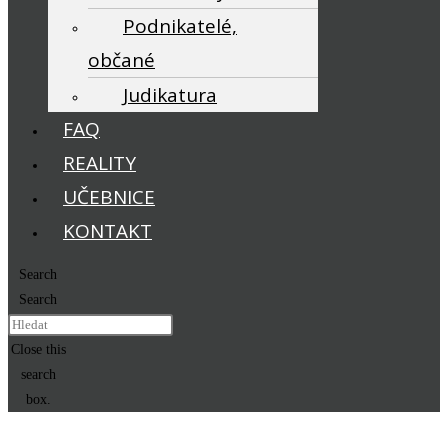
Podnikatelé,
občané
Judikatura
FAQ
REALITY
UČEBNICE
KONTAKT
Search
Search
Close this
search
box.