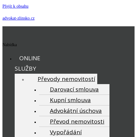
Přejít k obsahu
advokat-zlinsko.cz
Nabídka
ONLINE
SLUŽBY
Převody nemovitostí
Darovací smlouva
Kupní smlouva
Advokátní úschova
Převod nemovitosti
Vypořádání