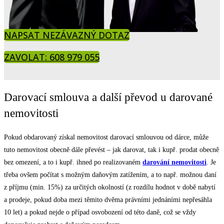
NAPSAT NEZÁVAZNÝ DOTAZ
ZAVOLAT: 608 979 055
Darovací smlouva a další převod u darované
nemovitosti
Pokud obdarovaný získal nemovitost darovací smlouvou od dárce, může
tuto nemovitost obecně dále převést – jak darovat, tak i kupř. prodat obecně
bez omezení, a to i kupř. ihned po realizovaném
darování nemovitosti
. Je
třeba ovšem počítat s možným daňovým zatížením, a to např. možnou daní
z příjmu (min. 15%) za určitých okolností (z rozdílu hodnot v době nabytí
a prodeje, pokud doba mezi těmito dvěma právními jednáními nepřesáhla
10 let) a pokud nejde o případ osvobození od této daně, což se vždy