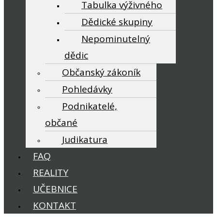
Tabulka výživného
Dědické skupiny
Nepominutelný
dědic
Občanský zákoník
Pohledávky
Podnikatelé,
občané
Judikatura
FAQ
REALITY
UČEBNICE
KONTAKT