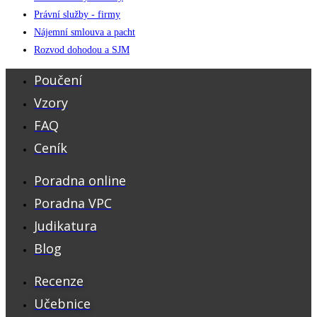
Právní služby - firmy
Nájemní smlouva a pacht
Rozvod dohodou a SJM
Poučení
Vzory
FAQ
Ceník
Poradna online
Poradna VPC
Judikatura
Blog
Recenze
Učebnice