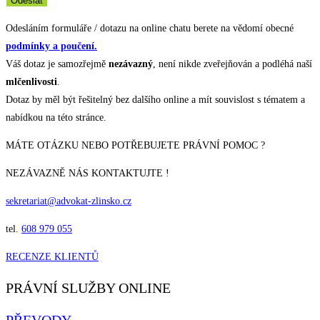
Odeslat
Odesláním formuláře / dotazu na online chatu berete na vědomí obecné
podmínky a poučení.
Váš dotaz je samozřejmě
nezávazný
, není nikde zveřejňován a podléhá naší
mlčenlivosti
.
Dotaz by měl být řešitelný bez dalšího online a mít souvislost s tématem a
nabídkou na této stránce.
MÁTE OTÁZKU NEBO POTŘEBUJETE PRÁVNÍ POMOC ?
NEZÁVAZNĚ NÁS KONTAKTUJTE !
sekretariat@advokat-zlinsko.cz
tel.
608 979 055
RECENZE KLIENTŮ
PRÁVNÍ SLUŽBY ONLINE
PŘEVODY