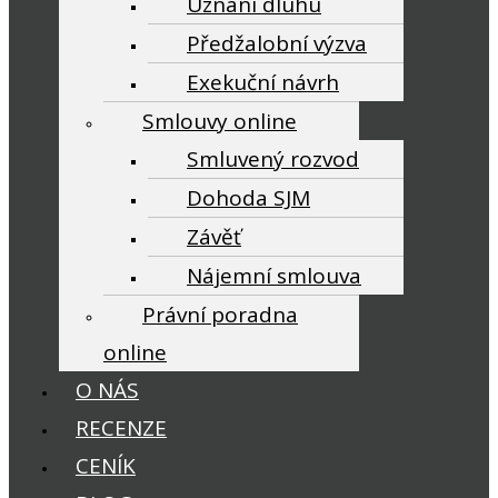
Uznání dluhu
Předžalobní výzva
Exekuční návrh
Smlouvy online
Smluvený rozvod
Dohoda SJM
Závěť
Nájemní smlouva
Právní poradna
online
O NÁS
RECENZE
CENÍK