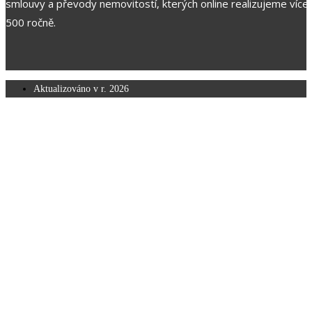
smlouvy a převody nemovitostí, kterých online realizujeme více 
500 ročně.
Aktualizováno v r.
2026