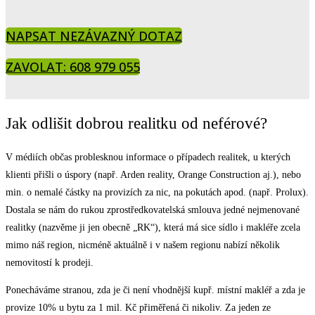
NAPSAT NEZÁVAZNÝ DOTAZ
ZAVOLAT: 608 979 055
Jak odlišit dobrou realitku od neférové?
V médiích občas problesknou informace o případech realitek, u kterých
klienti přišli o úspory (např. Arden reality, Orange Construction aj.), nebo
min. o nemalé částky na provizích za nic, na pokutách apod. (např. Prolux).
Dostala se nám do rukou zprostředkovatelská smlouva jedné nejmenované
realitky (nazvěme ji jen obecně „RK“), která má sice sídlo i makléře zcela
mimo náš region, nicméně aktuálně i v našem regionu nabízí několik
nemovitostí k prodeji.
Ponecháváme stranou, zda je či není vhodnější kupř. místní makléř a zda je
provize 10% u bytu za 1 mil. Kč přiměřená či nikoliv. Za jeden ze