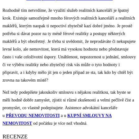
Rozhodně tím netvrdíme, že využití služeb realitních kanceláří je špatný
krok. Existuje samozřejmě mnoho férových realitních kanceláří a realitních
makléřů, kterým naopak ti nepoctiví zbytečně kazí dobré jméno. Je prostě
potřeba si dávat pozor na ty méně férové realitky a postupy některých
makléřů a být obezřetný. Je třeba si uvědomit, že neprodáváte či nekupujete
levné kolo, ale nemovitost, která má vysokou hodnotu nebo představuje
často i vaše celoživotní úspory. Unáhlenost, nepozornost u jednání, smlouvy
či ve výběru realitky nebo zbytečný risk vás může o tyto hodnoty i
připravit, a i kdyby mělo jít jen o jeden případ ze sta, tak kdo by chtěl být
zrovna na takovém místě?
Než tedy podepíšete jakoukoliv smlouvu s nějakou realitkou, tak byste se
měli hodně dobře zamyslet, zjistit si různé zkušenosti a velmi pečlivě číst a
promyslet, co vlastně podepisujete. Asistence advokátní kanceláře
u
PŘEVODU NEMOVITOSTI
a u
KUPNÍ SMLOUVY NA
NEMOVITOST
od počátku je více než vhodná.
RECENZE