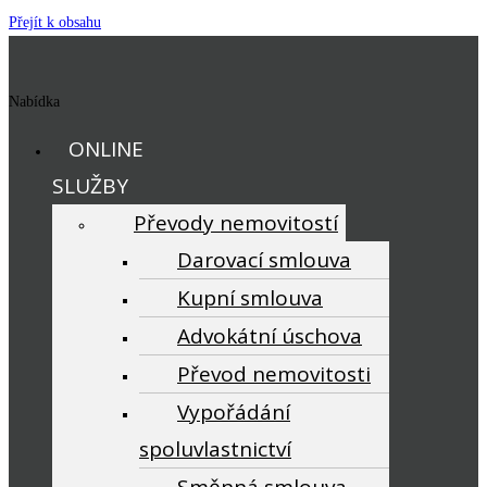
Přejít k obsahu
Nabídka
ONLINE
SLUŽBY
Převody nemovitostí
Darovací smlouva
Kupní smlouva
Advokátní úschova
Převod nemovitosti
Vypořádání
spoluvlastnictví