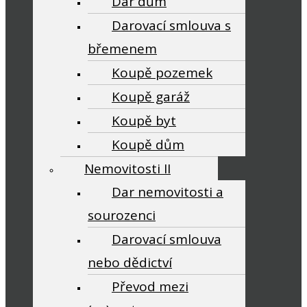
Dar dům
Darovací smlouva s
břemenem
Koupě pozemek
Koupě garáž
Koupě byt
Koupě dům
Nemovitosti II
Dar nemovitosti a
sourozenci
Darovací smlouva
nebo dědictví
Převod mezi