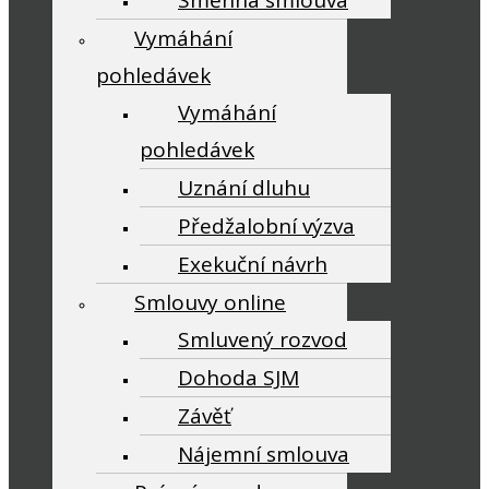
Směnná smlouva
Vymáhání
pohledávek
Vymáhání
pohledávek
Uznání dluhu
Předžalobní výzva
Exekuční návrh
Smlouvy online
Smluvený rozvod
Dohoda SJM
Závěť
Nájemní smlouva