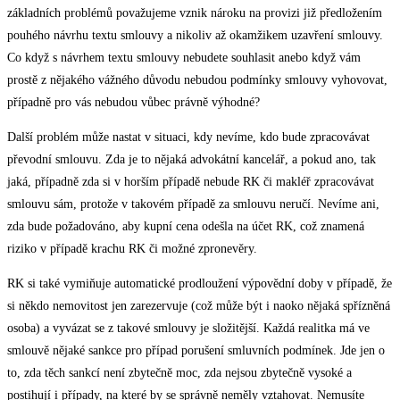
základních problémů považujeme vznik nároku na provizi již předložením
pouhého návrhu textu smlouvy a nikoliv až okamžikem uzavření smlouvy.
Co když s návrhem textu smlouvy nebudete souhlasit anebo když vám
prostě z nějakého vážného důvodu nebudou podmínky smlouvy vyhovovat,
případně pro vás nebudou vůbec právně výhodné?
Další problém může nastat v situaci, kdy nevíme, kdo bude zpracovávat
převodní smlouvu. Zda je to nějaká advokátní kancelář, a pokud ano, tak
jaká, případně zda si v horším případě nebude RK či makléř zpracovávat
smlouvu sám, protože v takovém případě za smlouvu neručí. Nevíme ani,
zda bude požadováno, aby kupní cena odešla na účet RK, což znamená
riziko v případě krachu RK či možné zpronevěry.
RK si také vymiňuje automatické prodloužení výpovědní doby v případě, že
si někdo nemovitost jen zarezervuje (což může být i naoko nějaká spřízněná
osoba) a vyvázat se z takové smlouvy je složitější. Každá realitka má ve
smlouvě nějaké sankce pro případ porušení smluvních podmínek. Jde jen o
to, zda těch sankcí není zbytečně moc, zda nejsou zbytečně vysoké a
postihují i případy, na které by se správně neměly vztahovat. Nemusíte