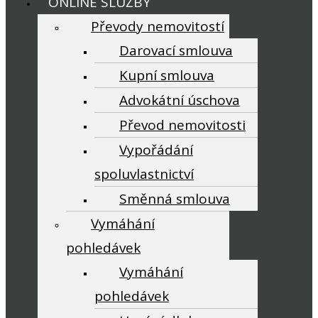
ONLINE SLUŽBY
Převody nemovitostí
Darovací smlouva
Kupní smlouva
Advokátní úschova
Převod nemovitosti
Vypořádání
spoluvlastnictví
Směnná smlouva
Vymáhání
pohledávek
Vymáhání
pohledávek