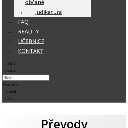
občané
Judikatura
FAQ
REALITY
UČEBNICE
KONTAKT
Search
Search
Close this
search
box.
Převody