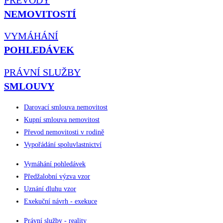
NEMOVITOSTÍ
VYMÁHÁNÍ
POHLEDÁVEK
PRÁVNÍ SLUŽBY
SMLOUVY
Darovací smlouva nemovitost
Kupní smlouva nemovitost
Převod nemovitosti v rodině
Vypořádání spoluvlastnictví
Vymáhání pohledávek
Předžalobní výzva vzor
Uznání dluhu vzor
Exekuční návrh - exekuce
Právní služby - reality