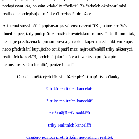
podepisovat vše, co vám kdokoliv předloží. Za žádných okolností také
realitce nepodepisujte směnky či rozhodčí doložky.
Asi nemá smysl příliš popisovat pravdivost tvrzení RK „máme pro Vás
ihned kupce, tady podepište zprostředkovatelskou smlouvu“. Je-li tomu tak,
nechť je předložena kupní smlouva a přiveden kupec ihned. Fiktivní kupec
nebo předstírání kupujícího totiž patří mezi nejrozšířenější triky některých
realitních kanceláří, podobně jako letáky a inzeráty typu „koupím
nemovitost v této lokalitě, peníze ihned“.
O tricích některých RK si můžete přečíst např. tyto články :
9 triků realitních kanceláří
3 triky realitních kanceláří
nejčastější trik makléřů
triky realitních kanceláří
desatero pomoci proti trikům nesolidních realitek