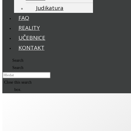
Judikatura
FAQ
REALITY
UČEBNICE
KONTAKT
Search
Search
Close this search
box.