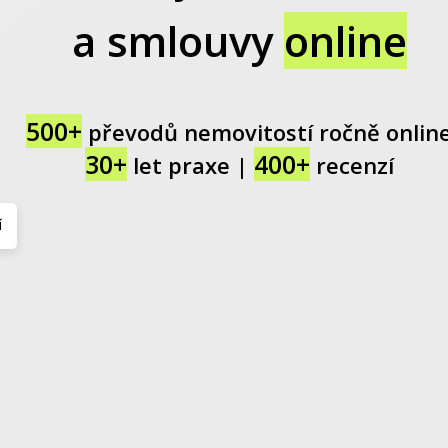
a smlouvy
online
500+
převodů nemovitostí ročně onlin
30+
400+
let praxe |
recenzí
í