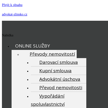
Přejít k obsahu
advokat-zlinsko.cz
Nabídka
ONLINE SLUŽBY
Převody nemovitostí
Darovací smlouva
Kupní smlouva
Advokátní úschova
Převod nemovitosti
Vypořádání
spoluvlastnictví