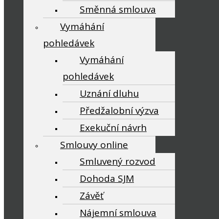
Směnná smlouva
Vymáhání
pohledávek
Vymáhání
pohledávek
Uznání dluhu
Předžalobní výzva
Exekuční návrh
Smlouvy online
Smluvený rozvod
Dohoda SJM
Závěť
Nájemní smlouva