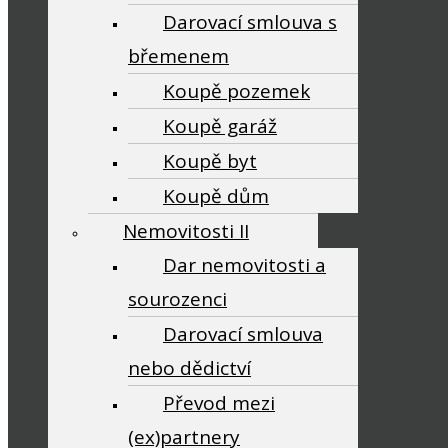
Darovací smlouva s
břemenem
Koupě pozemek
Koupě garáž
Koupě byt
Koupě dům
Nemovitosti II
Dar nemovitosti a
sourozenci
Darovací smlouva
nebo dědictví
Převod mezi
(ex)partnery