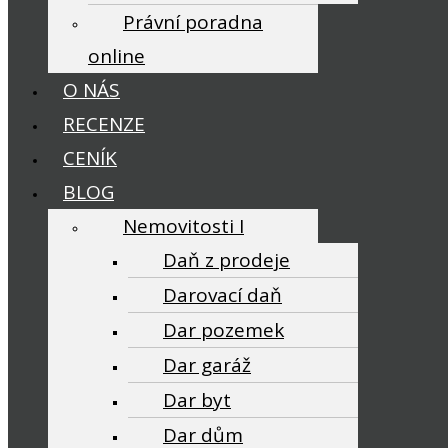
Právní poradna
online
O NÁS
RECENZE
CENÍK
BLOG
Nemovitosti I
Daň z prodeje
Darovací daň
Dar pozemek
Dar garáž
Dar byt
Dar dům