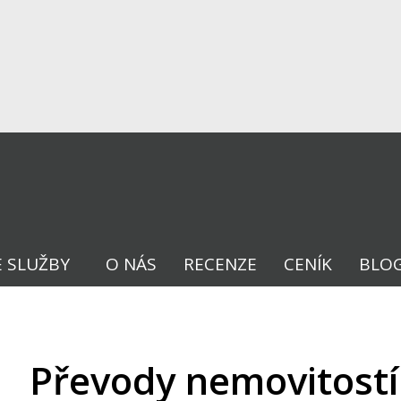
E SLUŽBY
O NÁS
RECENZE
CENÍK
BLO
Převody nemovitostí