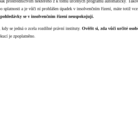
 pak prostřednictvím některého z k tomu určených programů automaticky. Takov
platnosti a je vůči ní prohlášen úpadek v insolvenčním řízení, máte totiž vce
é pohledávky se v
insolvenčním řízení
neuspokojují.
, kdy se jedná o zcela rozdílné právní instituty.
Ověřit si, zda vůči určité oso
ekucí je zpoplatněno.