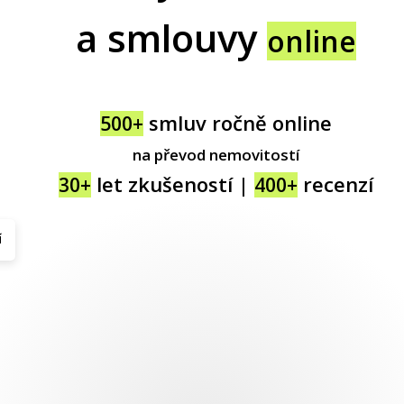
a smlouvy
online
smluv ročně online
500+
na převod nemovitostí
let zkušeností |
recenzí
30+
400+
í