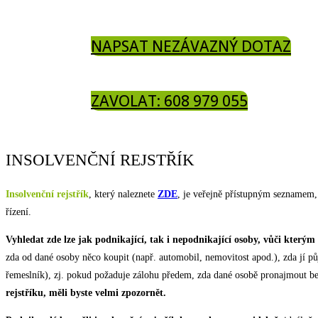
NAPSAT NEZÁVAZNÝ DOTAZ
ZAVOLAT: 608 979 055
INSOLVENČNÍ REJSTŘÍK
Insolvenční rejstřík
, který naleznete
ZDE
, je veřejně přístupným seznamem,
řízení.
Vyhledat zde lze jak podnikající, tak i nepodnikající osoby, vůči kterým
zda od dané osoby něco koupit (např. automobil, nemovitost apod.), zda jí půj
řemeslník), zj. pokud požaduje zálohu předem, zda dané osobě pronajmout be
rejstříku, měli byste velmi zpozornět.