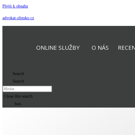
Přejít k obsahu
advokat-zlinsko.cz
ONLINE SLUŽBY
O NÁS
RECE
Search
Search
Close this search
box.