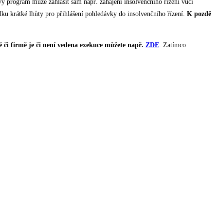
ý program může zahlásit sám např. zahájení insolvenčního řízení vůči
lku krátké lhůty pro přihlášení pohledávky do insolvenčního řízení.
K pozdě
bě či firmě je či není vedena exekuce můžete např.
ZDE
. Zatímco