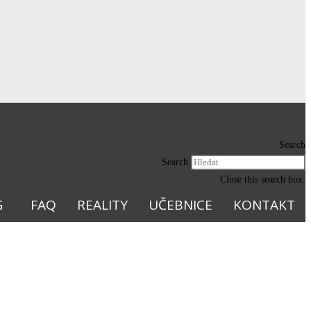
Search
Search
Close this search box.
G
FAQ
REALITY
UČEBNICE
KONTAKT