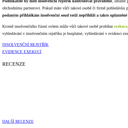
Podnikatelé by měli insolvenční rejstřík kontrolovat pravidelně
, ideálně
obchodnímu partnerovi. Pokud máte vůči takové osobě či firmě pohledávku po s
podaným přihláškám insolvenční
soud
totiž nepřihlíží a takto uplatněn
Kromě insolvenčního řízení ovšem může vůči takové osobě probíhat
exekuce
vyhledávání v insolvenčním rejstříku je bezplatné, vyhledávání v evidenci ex
INSOLVENČNÍ REJSTŘÍK
EVIDENCE EXEKUCÍ
RECENZE
DALŠÍ RECENZE