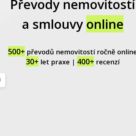
Převody nemovitostí
a smlouvy
online
500+
převodů nemovitostí ročně onlin
30+
400+
let praxe |
recenzí
í