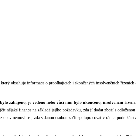
 který obsahuje informace o probíhajících i skončených
insolvenčních řízeních
a
 bylo zahájeno, je vedeno nebo vůči nim bylo ukončeno, insolvenční řízení
čit nějaké finance na základě jejího požadavku, zda jí dodat zboží s odloženou 
z obav nemovitost, zda s danou osobou začít spolupracovat v rámci podnikání 